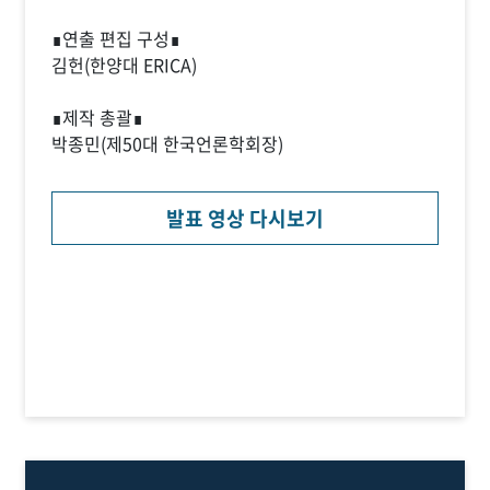
∎연출 편집 구성∎
김헌(한양대 ERICA)
∎제작 총괄∎
박종민(제50대 한국언론학회장)
발표 영상 다시보기