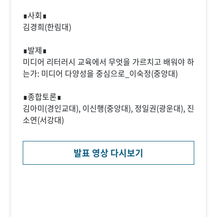
∎사회∎
김경희(한림대)
∎발제∎
미디어 리터러시 교육에서 무엇을 가르치고 배워야 하
는가: 미디어 다양성을 중심으로_이숙정(중앙대)
∎종합토론∎
김아미(경인교대), 이신행(중앙대), 정일권(광운대), 진
소연(서강대)
발표 영상 다시보기