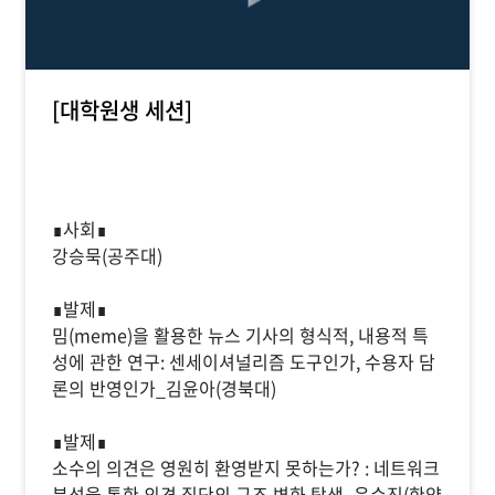
[대학원생 세션]
∎사회∎
강승묵(공주대)
∎발제∎
밈(meme)을 활용한 뉴스 기사의 형식적, 내용적 특
성에 관한 연구: 센세이셔널리즘 도구인가, 수용자 담
론의 반영인가_김윤아(경북대)
∎발제∎
소수의 의견은 영원히 환영받지 못하는가? : 네트워크
분석을 통한 의견 집단의 구조 변화 탐색_윤수진(한양