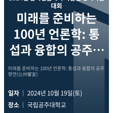
대회
미래를 준비하는
100년 언론학: 통
섭과 융합의 공주향
연(公州饗宴)
미래를 준비하는 100년 언론학: 통섭과 융합의 공주
향연(公州饗宴)
일자
2024년 10월 19일(토)
장소
국립공주대학교