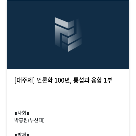
[대주제] 언론학 100년, 통섭과 융합 1부
∎사회∎
박홍원(부산대)
∎발제∎