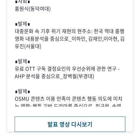
∎사회∎
홍원식(동덕여대)
∎발제∎
대중문화 속 기후 위기 재현의 현주소: 한국 역대 흥행
영화 내용분석을 중심으로_이하민, 김재인,이아현, 김
유진(서울대)
∎발제∎
유료 OTT 구독 결정요인의 우선순위에 관한 연구 -
AHP 분석을 중심으로_장벽월(부경대)
∎발제∎
OSMU 콘텐츠 이용 만족이 콘텐츠 행동 의도에 미치
는 영향: 웹툰 기반 드라마를 중심으로_최근원, 송영
진, 전윤아, 정은미, 차예주(서강대)
발표 영상 다시보기
∎종합토론∎
노창희(디지털산업정책연구소), 김헌(한양대 ERICA)