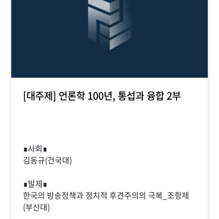
[대주제] 언론학 100년, 통섭과 융합 2부
∎사회∎
김동규(건국대)
∎발제∎
한국의 방송정책과 정치적 후견주의의 극복_조항제
(부산대)