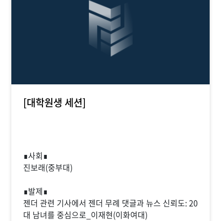
[대학원생 세션]
∎사회∎
진보래(중부대)
∎발제∎
젠더 관련 기사에서 젠더 무례 댓글과 뉴스 신뢰도: 20
대 남녀를 중심으로_이재현(이화여대)