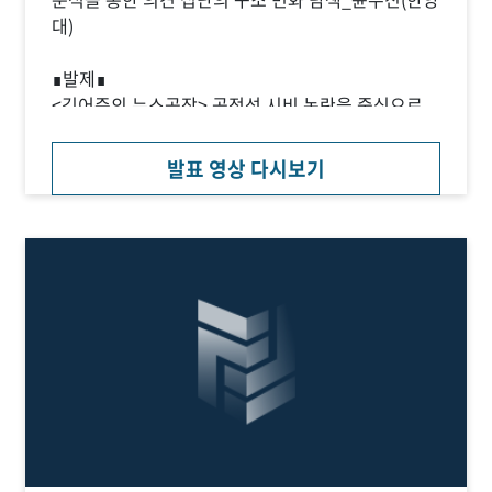
대)
∎발제∎
<김어준의 뉴스공장> 공정성 시비 논란을 중심으로
살펴본 집단 간 투쟁 도구로서의 '공정성'_조선희(서
강대)
발표 영상 다시보기
∎종합토론∎
백강희(한남대), 박소영(조선대)