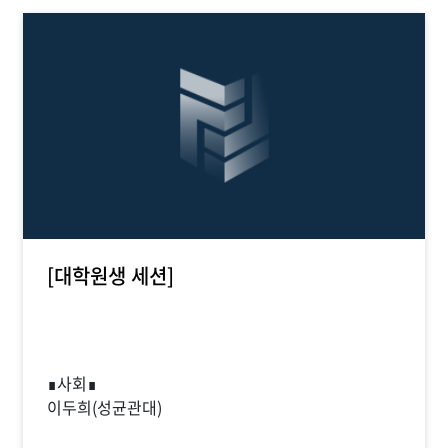
[대학원생 세션]
∎사회∎
이두희(성균관대)