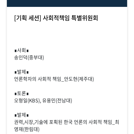
[기획 세션] 사회적책임 특별위원회
∎사회∎
송인덕(중부대)
∎발제∎
언론학자의 사회적 책임_안도현(제주대)
∎토론∎
오형일(KBS), 유용민(전남대)
∎발제∎
권력,시장,기술에 포획된 한국 언론의 사회적 책임_최
영재(한림대)