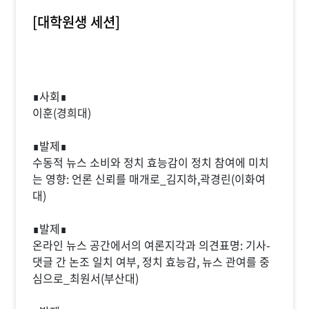
[대학원생 세션]
∎사회∎
이훈(경희대)
∎발제∎
수동적 뉴스 소비와 정치 효능감이 정치 참여에 미치
는 영향: 언론 신뢰를 매개로_김지하,곽경린(이화여
대)
∎발제∎
온라인 뉴스 공간에서의 여론지각과 의견표명: 기사-
댓글 간 논조 일치 여부, 정치 효능감, 뉴스 관여를 중
심으로_최원서(부산대)