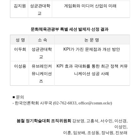
김지원
성균관대학
게임화와 미디어 산업의 미래​
교
문화체육관광부 특별 세션 발제자 선정 결과
성 명
소 속
논 문 명
이두희
성균관대학
KPI가 가진 문제점과 개선 방안
교
이성용
유브레인커
​KPI 효과 극대화를 통한 최근 정책 커뮤
뮤니케이션
니케이션 성공 사례
즈
■ 문의
- 한국언론학회 사무국 (02-762-6833, office@comm.or.kr)
봄철 정기학술대회 조직위원회
강보영, 고흥석, 서수민, 이선경,
이성민,
이훈, 임보배, 조성동, 정낙원, 진보래