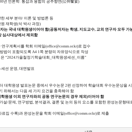
100년 언론학: 통섭과 융합의 공주향연(公州饗宴)
양한 세부 분야/ 이론 및 방법론 등
학원 재학생(석·박사 과정)
자는 국내 대학원생이어야 함(공동저자는 학생, 지도교수, 교외 연구자 모두 가능)
상 심사대상에서 제외함
구계획서를 학회 이메일(office@comm.or.kr)로 접수
방법이 포함되도록 A4 1쪽 분량의 자유양식으로 작성
명은 “2024가을철정기학술대회_대학원생세션_이름”
세션 운영, 대면발표
회부터 대학원생 발표논문 중에서 우수논문 2편 선정하여 학술대회 우수논문상을 
기 위해서는 다음 세 가지 요건을 충족해야 함
대학원생 이외 연구자와의 공동 연구논문의 경우 제외)이어야 함
구가설/문제, 연구방법, 분석결과, 결론 및 논의 등의 요소를 포함한 완성논문형태
료집 수록)과 완성논문을 학회 이메일(office@comm.or.kr)로 제출