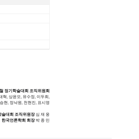
을철 정기학술대회 조직위원회
대혁, 상윤모, 유수정, 이두희,
승현, 정낙원, 천현진, 표시영
기학술대회 조직위원장
​ 심 재 웅
​한국언론학회 회장
​ 박 종 민