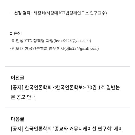
□
​ ​
선정 결과:
채정화(서강대 ICT법경제연구소 연구교수)
□
​ ​
문의
​- 이현성 YTN 정책팀 과장(leehs0623@ytn.co.kr)
- 진보래 한국언론학회 총무이사(bjin23@gmail.com​) ​
이전글
[공지] 한국언론학회 <한국언론학보> 70권 1호 일반논
문 공모 안내
다음글
[공지] 한국언론학회 '종교와 커뮤니케이션 연구회' 세미