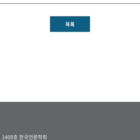
목록
터 1409호 한국언론학회