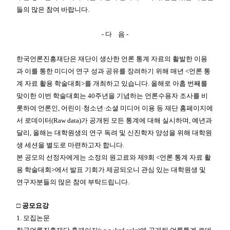
들의 많은 참여 바랍니다
.
-
다 음
-
한국언론진흥재단은 재단이 생산한 언론 통계 자료의 활발한 이용
과 이를 통한 미디어 연구 성과 공유를 장려하기 위해 매년
<
언론 통
계 자료 활용 학술대회
>
를 개최하고 있습니다
.
올해로 아홉 번째를
맞이한 이번 학술대회는
40
주년을 기념하는 언론수용자 조사를 비
롯하여 언론인
,
어린이
·
청소년
·
소셜 미디어 이용 등 재단 홈페이지에
서 로데이터
(Raw data)
가 공개된 모든 통계에 대해 실시하며
,
예년과
달리
,
올해는 대학원생의 연구 독려 및 신진학자 양성을 위해 대학원
생 세션을 별도로 마련하고자 합니다
.
본 공모의 선정자에게는 소정의 원고료와 제
9
회
<
언론 통계 자료 활
용 학술대회
>
에서 발표 기회가 제공되오니 관심 있는 대학원생 및
연구자분들의 많은 참여 부탁드립니다
.
□
공모요강
1.
모집논문