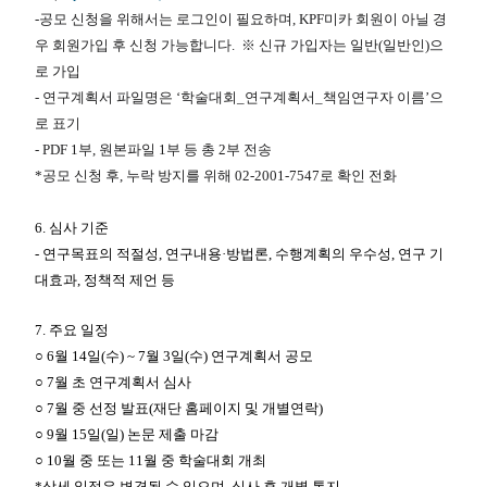
-공모 신청을 위해서는 로그인이 필요하며, KPF미카 회원이 아닐 경
우 회원가입 후 신청 가능합니다. ※ 신규 가입자는 일반(일반인)으
로 가입
- 연구계획서 파일명은 ‘학술대회_연구계획서_책임연구자 이름’으
로 표기
- PDF 1부, 원본파일 1부 등 총 2부 전송
*
공모
신청
후
,
누락
방지를
위해
02-2001-7547
로
확인
전화
6.
심사 기준
-
연구목표의 적절성
,
연구내용
·
방법론
,
수행계획의 우수성
,
연구 기
대효과
,
정책적 제언 등
7.
주요 일정
○
6
월
14
일
(
수
) ~ 7
월
3
일
(
수
)
연구계획서 공모
○
7
월 초 연구계획서 심사
○
7
월 중 선정 발표
(
재단 홈페이지 및 개별연락
)
○
9
월
15
일
(
일
)
논문 제출 마감
○
10
월 중 또는
11
월 중 학술대회 개최
*
상세 일정은 변경될 수 있으며
,
심사 후 개별 통지