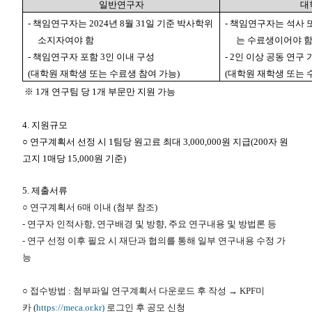
일반연구자
대
-
책임연구자는
2024
년
8
월
31
일 기준 박사학위
-
책임연구자는 석사 
소지자여야 함
는 수료생이어야 
-
책임연구자 포함
3
인 이내 구성
- 2
인 이상 공동 연구 
(
대학원 재학생 또는 수료생 참여 가능
)
(
대학원 재학생 또는 
※
1
개 연구팀 당
1
개 부문만 지원 가능
4.
지원규모
○
연구계획서 선정 시
1
팀당 원고료 최대
3,000,000
원 지급
(200
자 원
고지
1
매당
15,000
원 기준
)
5.
제출서류
○ 연구계획서 6매 이내 (첨부 참조)
- 연구자 인적사항, 연구배경 및 방향, 주요 연구내용 및 방법론 등
- 연구 선정 이후 필요 시 재단과 협의를 통해 일부 연구내용 수정 가
능
○ 접수방법 : 첨부파일 연구계획서 다운로드 후 작성 → KPF미
카 (
https://meca.or.kr)
로그인 후 공모 신청