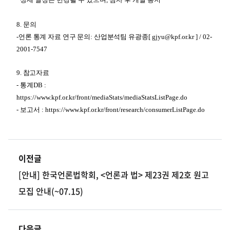
8.
문의
-
언론 통계 자료 연구 문의
:
산업분석팀 유광종
[
gjyu@kpf.or.kr
] /
02-
2001-7547
9.
참고자료
-
통계
DB :
https://www.kpf.or.kr/front/mediaStats/mediaStatsListPage.do
-
보고서
: https://www.kpf.or.kr/front/research/consumerListPage.do
이전글
[안내] 한국언론법학회, <언론과 법> 제23권 제2호 원고
모집 안내(~07.15)
다음글