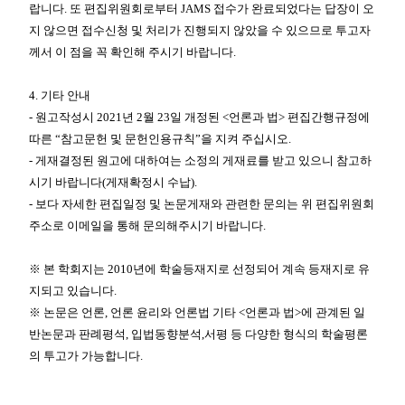
랍니다
.
또 편집위원회로부터
JAMS
접수가 완료되었다는 답장이 오
지 않으면 접수신청 및 처리가 진행되지 않았을 수 있으므로 투고자
께서 이 점을 꼭 확인해 주시기 바랍니다
.
4.
기타 안내
-
원고작성시
2021
년
2
월
23
일 개정된
<
언론과 법
>
편집간행규정에
따른
“
참고문헌 및 문헌인용규칙
”
을 지켜 주십시오
.
-
게재결정된 원고에 대하여는 소정의 게재료를 받고 있으니 참고하
시기 바랍니다
(
게재확정시 수납
).
-
보다 자세한 편집일정 및 논문게재와 관련한 문의는 위 편집위원회
주소로 이메일을 통해 문의해주시기 바랍니다
.
※
본 학회지는
2010
년에 학술등재지로 선정되어 계속 등재지로 유
지되고 있습니다
.
※
논문은 언론
,
언론 윤리와 언론법 기타
<
언론과 법
>
에 관계된 일
반논문과 판례평석
,
입법동향분석
,
서평 등 다양한 형식의 학술평론
의 투고가 가능합니다
.