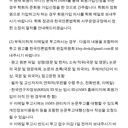
※
현재 회원이 아니신 분께서
JAMS
를 통해 회원가입신청을 하는
경우 학회의 준회원 가입신청을 한 것으로
간주됩니다
.
학회의 정회
원으로 가입하고자 하는 경우 회원가입 의사를 학회 메일로 보내주
시기 바랍니다
.
학회 정관과 한국언론법학회 사무운영규정에서
정
한 소정의 절차를 안내해드리겠습니다
.
(2)
부득이하게
이메일로 투고하시는 경우
:
다음의 내용을 포함하여
투고 원고를
한국언론법학회 편집위원회
klep.desk@gmail.com
로 보
내주시기 바랍니다
.
-
원고 원본 파일
:
성명
(
영문 및 한자
),
소속
/
직위
(
국문 및 영문
),
논문
의 국문 및 영문제목
,
논문의 초록
(
국문 및 외국어
),
주제어
(5
단어 이
상
,
국문 및 외국어
),
참고문헌
포함
-
필자
및
교신저자의 연락처
(
우편물 수령 주소
,
전화번호
,
이메일
)
-
한국연구자정보
(KRI)
의
ID
또는 임시
ID (JAMS
홈페이지에 회원가
입이 아직 안 된 경우에 한 함
)
※
이메일 투고시에는
JAMS
관리자가 논문투고를 대행할 수 있도록
개인정보이용동의 등을 포함한 논문투고대행신청서 작성을 요청드
릴 수 있습니다
.
※
이메일 투고시 반드시 투고 접수 마감
1
일 전까지 보내주시기 바