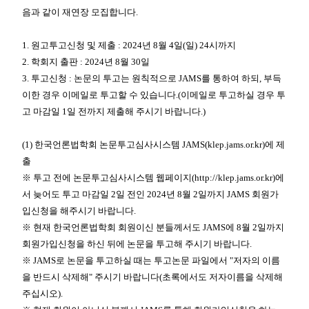
음과 같이 재연장 모집합니다
.
1.
원고투고신청 및 제출
: 2024
년
8
월
4
일
(
일
) 24
시까지
2.
학회지 출판
: 2024
년
8
월
30
일
3.
투고신청
:
논문의 투고는 원칙적으로
JAMS
를 통하여 하되
,
부득
이한 경우 이메일로 투고할 수 있습니다
.(
이메일로 투고하실 경우 투
고 마감일
1
일 전까지 제출해 주시기 바랍니다
.)
(1)
한국언론법학회 논문투고심사시스템
JAMS(
klep.jams.or.kr
)
에 제
출
※
투고 전에 논문투고심사시스템 웹페이지
(
http://klep.jams.or.kr)
에
서
늦어도 투고 마감일
2
일 전인
2024
년
8
월
2
일까지
JAMS
회원가
입신청을 해주시기 바랍니다
.
※
현재 한국언론법학회 회원이신 분들께서도
JAMS
에
8
월
2
일까지
회원가입신청을 하신 뒤에 논문을 투고해 주시기 바랍니다
.
※
JAMS
로 논문을 투고하실 때는 투고논문 파일에서
"
저자의 이름
을 반드시 삭제해
"
주시기 바랍니다
(
초록에서도 저자이름을 삭제해
주십시오
).