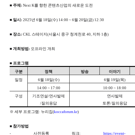
■ 주제:
Next K를 향한 콘텐츠산업의 새로운 도전
■ 일시:
2025년 6월 18일(수) 14:00 ~ 6월 20일(금) 12:30
■ 장소:
CKL 스테이지(서울시 중구 청계천로 40, 지하 1층)
■ 개최방법:
오프라인 개최
■ 프로그램
구분
정책
방송
이야기
일정
6
월
18
일
(
수
)
6
월
19
일
(
목
)
14:00 ~ 17:00
10:00 ~ 18:00
구성
기조연설
/
연사발제
연사발제
/
질의응답
토론
/
질의응답
※ 세부 프로그램: 누리집(
koccaforum.kr
)
■ 참가방법
- 사전등록 링크:
https://event-