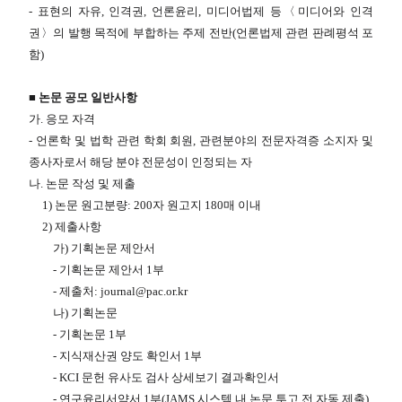
- 표현의 자유, 인격권, 언론윤리, 미디어법제 등〈미디어와 인격
권〉의 발행 목적에 부합하는 주제 전반(언론법제 관련 판례평석 포
함)
■ 논문 공모 일반사항
가. 응모 자격
- 언론학 및 법학 관련 학회 회원, 관련분야의 전문자격증 소지자 및
종사자로서 해당 분야 전문성이 인정되는 자
나. 논문 작성 및 제출
1) 논문 원고분량: 200자 원고지 180매 이내
2) 제출사항
가) 기획논문 제안서
- 기획논문 제안서 1부
- 제출처: journal@pac.or.kr
나) 기획논문
- 기획논문 1부
- 지식재산권 양도 확인서 1부
- KCI 문헌 유사도 검사 상세보기 결과확인서
- 연구윤리서약서 1부(JAMS 시스템 내 논문 투고 전 자동 제출)