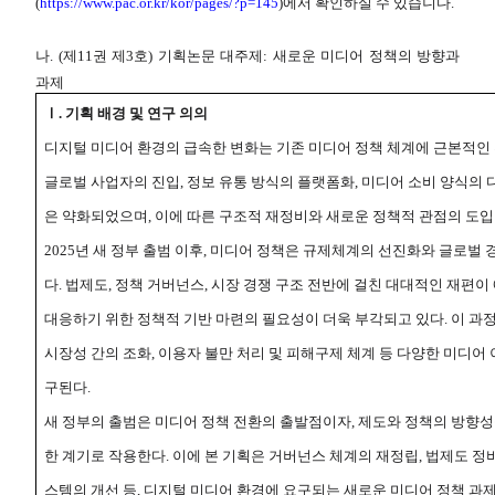
(
https://www.pac.or.kr/kor/pages/?p=145
)에서 확인하실 수 있습니다.
나. (제11권 제3호) 기획논문 대주제: 새로운 미디어 정책의 방향과
과제
Ⅰ
.
기획 배경 및 연구 의의
디지털 미디어 환경의 급속한 변화는 기존 미디어 정책 체계에 근본적인
글로벌 사업자의 진입
,
정보 유통 방식의 플랫폼화
,
미디어 소비 양식의 
은 약화되었으며
,
이에 따른 구조적 재정비와 새로운 정책적 관점의 도
2025
년 새 정부 출범 이후
,
미디어 정책은 규제체계의 선진화와 글로벌 경
다
.
법제도
,
정책 거버넌스
,
시장 경쟁 구조 전반에 걸친 대대적인 재편이
대응하기 위한 정책적 기반 마련의 필요성이 더욱 부각되고 있다
.
이 과
시장성 간의 조화
,
이용자 불만 처리 및 피해구제 체계 등 다양한 미디어
구된다
.
새 정부의 출범은 미디어 정책 전환의 출발점이자
,
제도와 정책의 방향성
한 계기로 작용한다
.
이에 본 기획은 거버넌스 체계의 재정립
,
법제도 정
스템의 개선 등
,
디지털 미디어 환경에 요구되는 새로운 미디어 정책 과