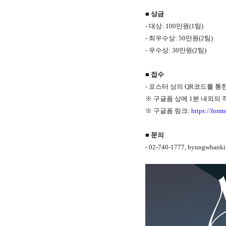
■ 상금
- 대상: 100만원(1팀)
- 최우수상: 50만원(2팀)
- 우수상: 30만원(2팀)
■ 접수
- 포스터 상의 QR코드를 통
※
구글폼 상에 1분 내외의 
※
구글폼 링크:
https://fo
■ 문의
- 02-740-1777, hyungwhank