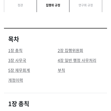
정관
집행위 규정
연구회 규정
목차
1장 총칙
2장 집행위원회
3장 사무국
4장 일반 행정 사무처리
5장 재무회계
부칙
개정이력
1장 총칙