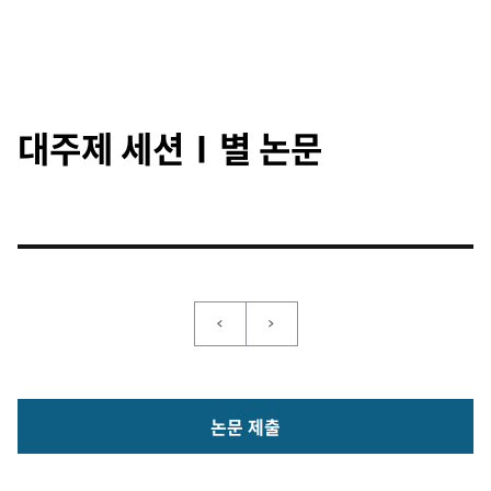
대주제 세션Ⅰ별 논문
논문 제출