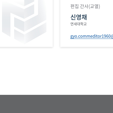
편집 간사(교열)
신영채
연새대학교
gyo.commeditor1960