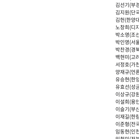
김선기(부
김지원(단
김헌(한양
노창희(디
박소영(조
박인영(서
박찬경(경
백현미(고
서정호(가
양재규(언
유승현(한
유효선(성
이상규(강
이설희(용
이슬기(부
이재길(한
이준형(전
임동현(인
임철민(전