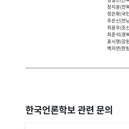
장지윤(전
정은화(국
주은신(전
최윤우(조
최준석(경
표시영(강
백지연(한
한국언론학보 관련 문의