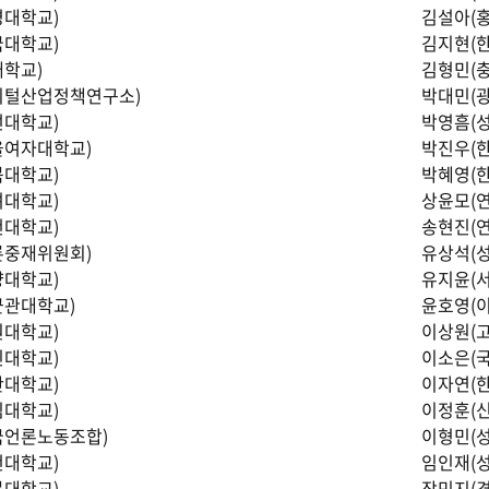
경대학교)
김설아(
국대학교)
김지현(
대학교)
김형민(
지털산업정책연구소)
박대민(
선대학교)
박영흠(
울여자대학교)
박진우(
북대학교)
박혜영(
려대학교)
상윤모(
천대학교)
송현진(
론중재위원회)
유상석(
양대학교)
유지윤(
균관대학교)
윤호영(
원대학교)
이상원(
인대학교)
이소은(
산대학교)
이자연(
림대학교)
이정훈(
국언론노동조합)
이형민(
천대학교)
임인재(
북대학교)
장민지(