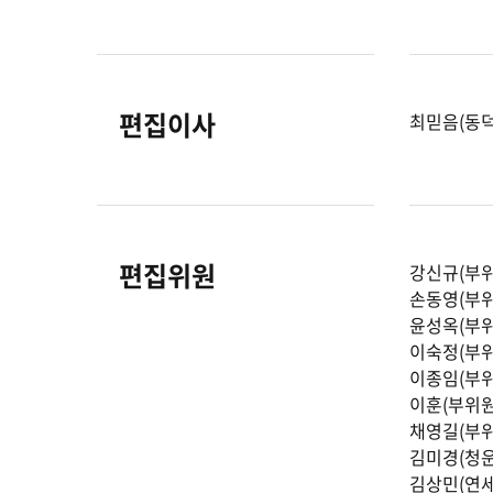
편집이사
최믿음(동
편집위원
강신규(부위
손동영(부위
윤성옥(부위
이숙정(부위
이종임(부위
이훈(부위원
채영길(부
김미경(청
김상민(연