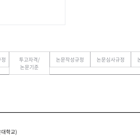
규정
투고자격/
논문작성규정
논문심사규정
논문기준
운대학교)