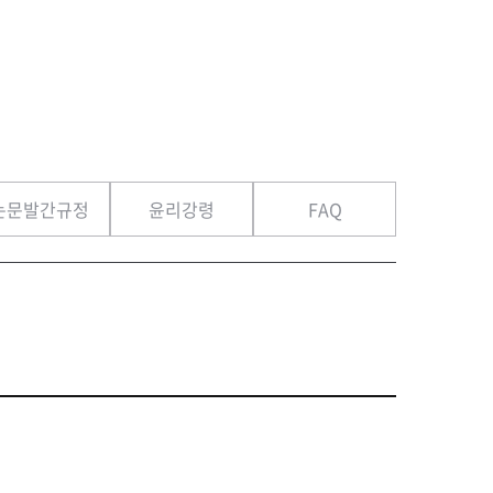
논문발간규정
윤리강령
FAQ