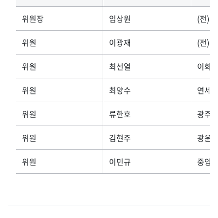
위원장
임상원
(전)
위원
이광재
(전)
위원
최선열
이화
위원
최양수
연세
위원
류한호
광주
위원
김현주
광운
위원
이민규
중앙